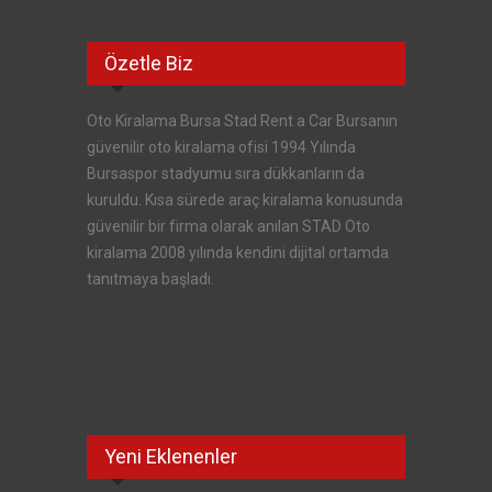
Özetle Biz
Oto Kiralama Bursa Stad Rent a Car Bursanın
güvenilir oto kiralama ofisi 1994 Yılında
Bursaspor stadyumu sıra dükkanların da
kuruldu. Kısa sürede araç kiralama konusunda
güvenilir bir firma olarak anılan STAD Oto
kiralama 2008 yılında kendini dijital ortamda
tanıtmaya başladı.
Yeni Eklenenler