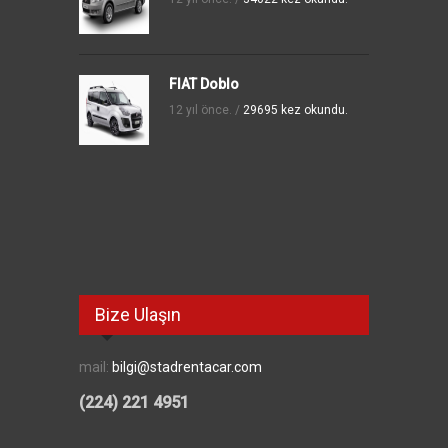
FIAT Doblo
12 yıl önce. /
29695 kez okundu.
Bize Ulaşın
mail:
bilgi@stadrentacar.com
(224) 221 4951