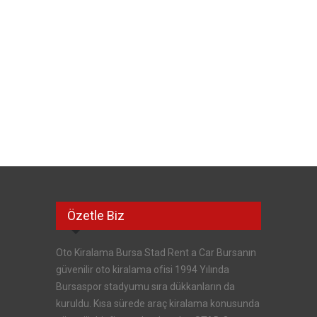
Özetle Biz
Oto Kiralama Bursa Stad Rent a Car Bursanın
güvenilir oto kiralama ofisi 1994 Yılında
Bursaspor stadyumu sıra dükkanların da
kuruldu. Kısa sürede araç kiralama konusunda